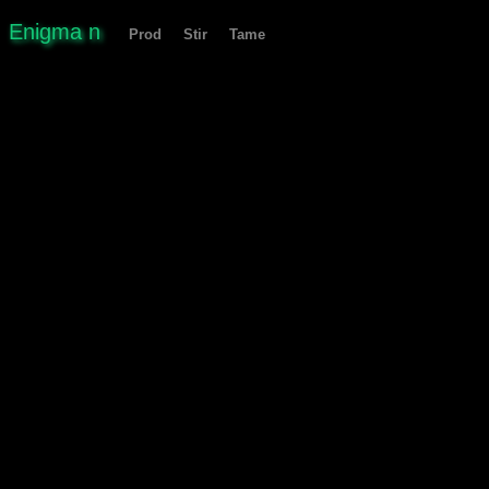
Enigma n
Prod
Stir
Tame