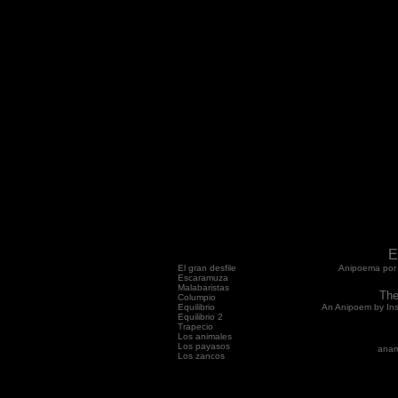
E
El gran desfile
Anipoema por
Escaramuza
Malabaristas
The
Columpio
Equilibrio
An Anipoem by Ins
Equilibrio 2
Trapecio
Los animales
Los payasos
anam
Los zancos