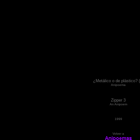
¿Metálico o de plástico? (
Anipoema
Zipper 3
An Anipoem
1999
Volver a